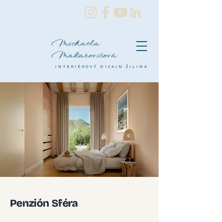
Michaela
Makarovičová
INTERIÉROVÝ DIZAJN ŽILINA
Penzión Sféra