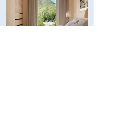
Michaela Makarovičová
interiérový dizajnér
+421 (0) 910 369 813
michaela@interierovy-dizajner.sk
Žilina