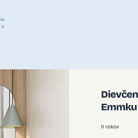
á
NA
Dievčen
Emmku
11 rokov