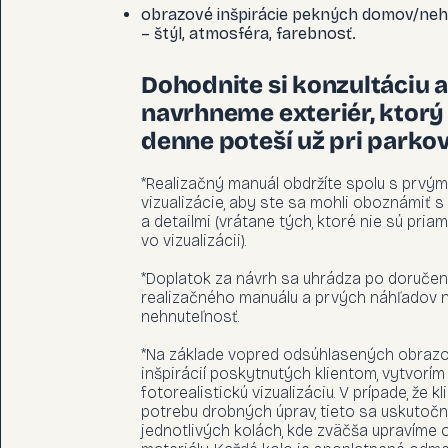
obrazové inšpirácie pekných domov/neh
– štýl, atmosféra, farebnosť.
Dohodnite si konzultáciu a
navrhneme exteriér, ktorý
denne poteší už pri parkov
*Realizačný manuál obdržíte spolu s prvým
vizualizácie, aby ste sa mohli oboznámiť s
a detailmi (vrátane tých, ktoré nie sú priam
vo vizualizácii).
*Doplatok za návrh sa uhrádza po doručen
realizačného manuálu a prvých náhľadov 
nehnuteľnosť.
*Na základe vopred odsúhlasených obraz
inšpirácií poskytnutých klientom, vytvorím
fotorealistickú vizualizáciu. V prípade, že kli
potrebu drobných úprav, tieto sa uskutočn
jednotlivých kolách, kde zväčša upravíme o