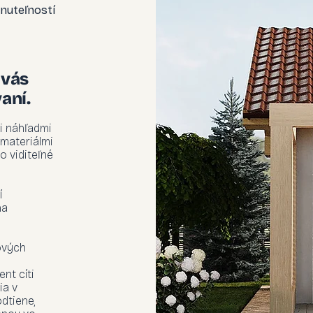
nuteľností
 vás
aní.
i náhľadmi
 materiálmi
o viditeľné
í
na
ových
ent cíti
ia v
dtiene,