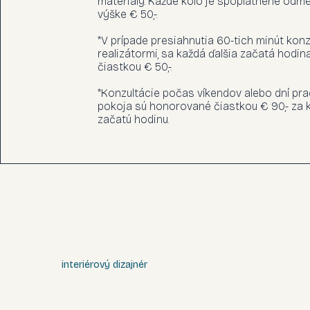
materiály. Každé kolo je spoplatnené odm
výške € 50,-.
*V prípade presiahnutia 60-tich minút konz
realizátormi, sa každá ďalšia začatá hodin
čiastkou € 50,-.
*Konzultácie počas víkendov alebo dní p
pokoja sú honorované čiastkou € 90,- za 
začatú hodinu.
Michaela Makarovičová
interiérový dizajnér