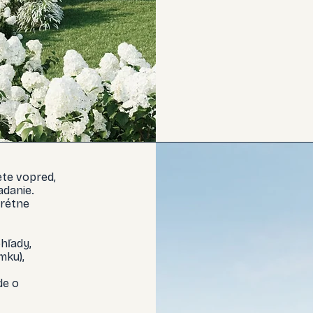
ete vopred,
adanie.
rétne
hľady,
mku),
de o