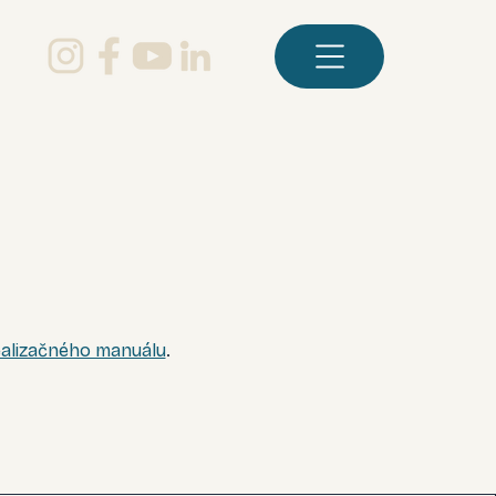
ealizačného manuálu
.