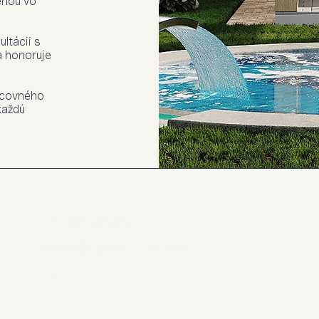
enou vo
ultácii s
a honoruje
racovného
každú
+421 (0) 910 369 813
michaela@interierovy-dizajner.sk
Žilina