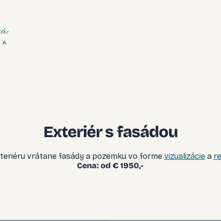
á
NA
Exteriér s fasádou
teriéru vrátane fasády a pozemku vo forme
vizualizácie
a
r
Cena: od € 1950,-