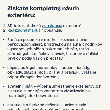
Získate kompletný návrh
exteriéru:
3D fotorealistickú
vizualizáciu
exteriéru*
Realizačný manuál
* obsahuje:
Zonáciu pozemku v mierke – rozmiestnenie
parkovacích miest, prístreškou na autá, chodníkov,
výsadbových plôch, súkromných zón, terás,
záhradných domčekov, víriviek, bazénov a ďalších
prvkov podľa vašich predstáv,
súpis použitých materiálov – odtiene fasády,
obklady, dlažby, ploty, brány a bráničky vrátane
odporúčaných dodávateľov,
svetelný plán – výber a umiestnenie exteriérových
svietidiel s nočným variantom vizualizácie pre
realistický efekt osvetlenia,
estetické a funkčné riešenia – umiestnenie
odpadových nádob, poštových schránok,