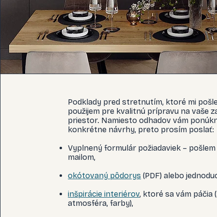
Podklady pred stretnutím, ktoré mi pošl
použijem pre kvalitnú prípravu na vaše z
priestor. Namiesto odhadov vám ponú
konkrétne návrhy, preto prosím poslať:
Vyplnený formulár požiadaviek – pošlem
mailom,
okótovaný pôdorys
(PDF) alebo jednoduc
inšpirácie interiérov
, ktoré sa vám páčia (
atmosféra, farby),