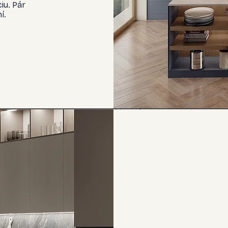
iu. Pár
í.