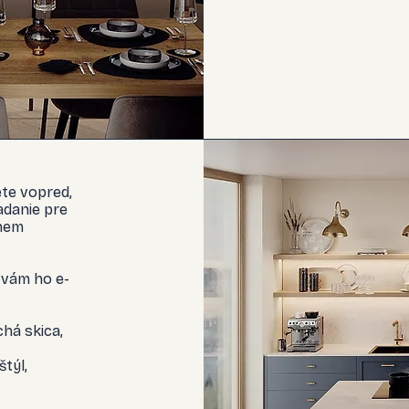
ete vopred,
adanie pre
knem
 vám ho e-
há skica,
štýl,