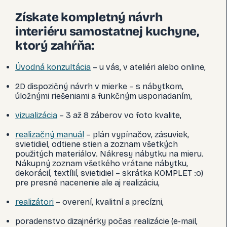
Získate kompletný návrh
interiéru samostatnej kuchyne,
ktorý zahŕňa:
Úvodná konzultácia
– u vás, v ateliéri alebo online,
2D dispozičný návrh v mierke – s nábytkom,
úložnými riešeniami a funkčným usporiadaním,
vizualizácia
– 3 až 8 záberov vo foto kvalite,
realizačný manuál
– plán vypínačov, zásuviek,
svietidiel, odtiene stien a zoznam všetkých
použitých materiálov. Nákresy nábytku na mieru.
Nákupný zoznam všetkého vrátane nábytku,
dekorácií, textílií, svietidiel – skrátka KOMPLET :o)
pre presné nacenenie ale aj realizáciu,
realizátori
– overení, kvalitní a precízni,
poradenstvo dizajnérky počas realizácie (e-mail,