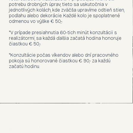
potrebu drobných úprav, tieto sa uskutočnia v
jednotlivých kolách, kde zväčša upravíme odtieň stien,
podlahu alebo dekorácie. Každé kolo je spoplatnené
odmenou vo výške € 50,-.
*V prípade presiahnutia 60-tich minút konzultácii s
realizátormi, sa každá ďalšia začatá hodina honoruje
čiastkou € 50,-.
*Konzultácie počas víkendov alebo dní pracovného
pokoja sú honorované čiastkou € 90,- za každú
začatú hodinu.