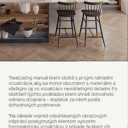
*Realizačný manuál klient obdrží s prvými náhľadmi
vizualizácie, aby sa mohol oboznámiť s materiálmi a
všetkými (aj vo vizualizácii neviditeľnými) detailmi. Po
obdržaní týchto podkladov, klient uhradí dohodnutú
odmenu dizajnéra – doplatok za návrh podľa
dohodnutých podmienok.
*Na základe vopred odsúhlasených obrazových
inšpirácií poskytnutých klientom, vytvorím
fotorealistickú vizualizáciu. V prípade, že klient cíti