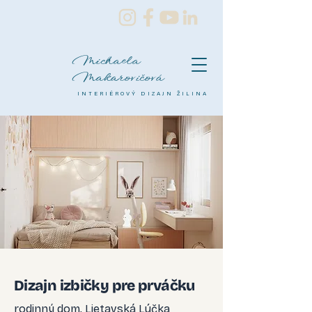
Michaela
Makarovičová
INTERIÉROVÝ DIZAJN ŽILINA
Dizajn izbičky pre prváčku
rodinný dom, Lietavská Lúčka