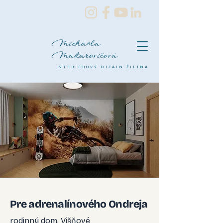
Michaela
Makarovičová
INTERIÉROVÝ DIZAJN ŽILINA
Pre adrenalínového Ondreja
rodinný dom, Višňové