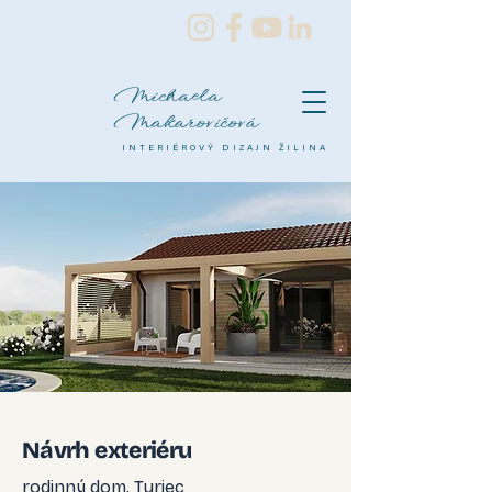
Michaela
Makarovičová
INTERIÉROVÝ DIZAJN ŽILINA
Návrh exteriéru
rodinný dom, Turiec