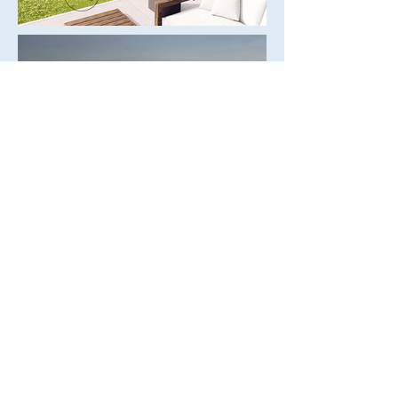
Michaela Makarovičová
interiérový dizajnér