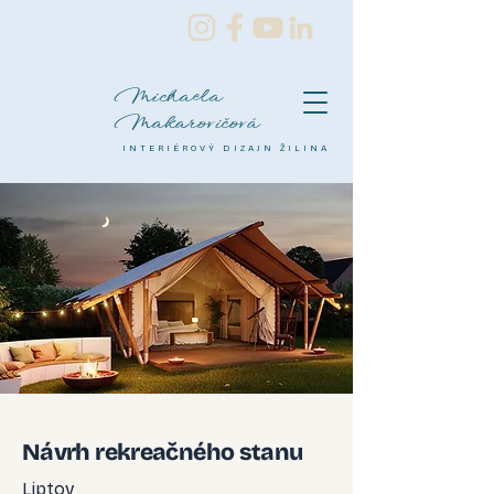
Michaela
Makarovičová
INTERIÉROVÝ DIZAJN ŽILINA
Návrh rekreačného stanu
Liptov