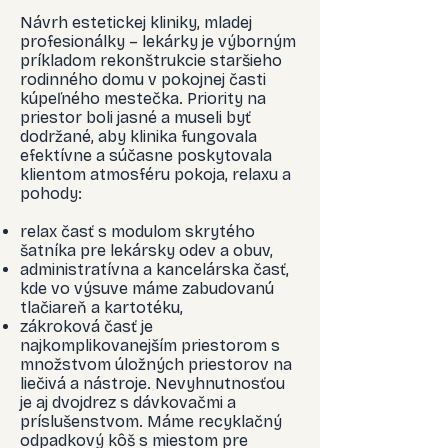
Návrh estetickej kliniky, mladej
profesionálky – lekárky je výborným
príkladom rekonštrukcie staršieho
rodinného domu v pokojnej časti
kúpeľného mestečka. Priority na
priestor boli jasné a museli byť
dodržané, aby klinika fungovala
efektívne a súčasne poskytovala
klientom atmosféru pokoja, relaxu a
pohody:
relax časť s modulom skrytého
šatníka pre lekársky odev a obuv,
administratívna a kancelárska časť,
kde vo výsuve máme zabudovanú
tlačiareň a kartotéku,
zákroková časť je
najkomplikovanejším priestorom s
množstvom úložných priestorov na
liečivá a nástroje. Nevyhnutnosťou
je aj dvojdrez s dávkovačmi a
príslušenstvom. Máme recyklačný
odpadkový kôš s miestom pre