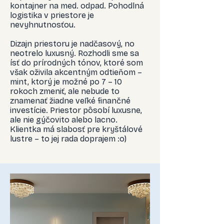
kontajner na med. odpad. Pohodlná
logistika v priestore je
nevyhnutnosťou.
Dizajn priestoru je nadčasový, no
neotrelo luxusný. Rozhodli sme sa
ísť do prírodných tónov, ktoré som
však oživila akcentným odtieňom –
mint, ktorý je možné po 7 – 10
rokoch zmeniť, ale nebude to
znamenať žiadne veľké finančné
investície. Priestor pôsobí luxusne,
ale nie gýčovito alebo lacno.
Klientka má slabosť pre kryštálové
lustre – to jej rada doprajem :o)