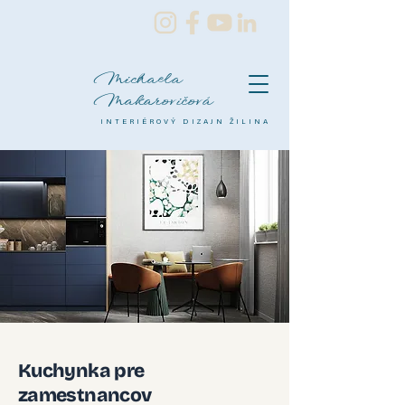
Michaela
Makarovičová
INTERIÉROVÝ DIZAJN ŽILINA
Kuchynka pre
zamestnancov