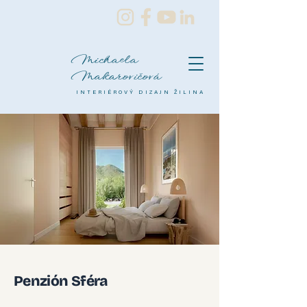
Michaela
Makarovičová
INTERIÉROVÝ DIZAJN ŽILINA
Penzión Sféra