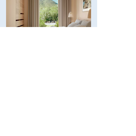
Michaela Makarovičová
interiérový dizajnér
+421 (0) 910 369 813
michaela@interierovy-dizajner.sk
Žilina