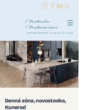
Michaela
Makarovičová
INTERIÉROVÝ DIZAJN ŽILINA
Denná zóna, novostavba,
Kunerad