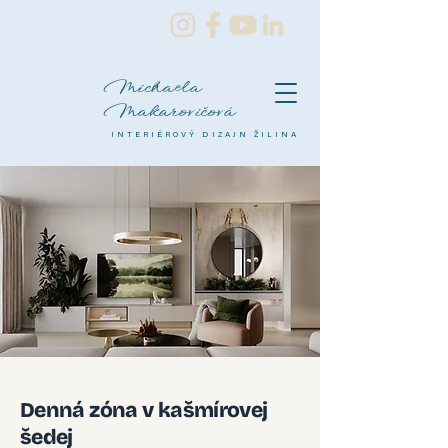
Michaela
Makarovičová
INTERIÉROVÝ DIZAJN ŽILINA
Denná zóna v kašmírovej
šedej