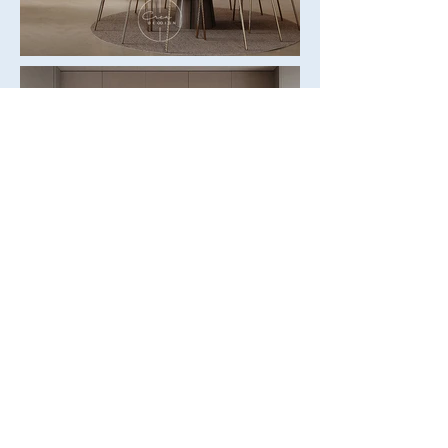
Michaela Makarovičová
interiérový dizajnér