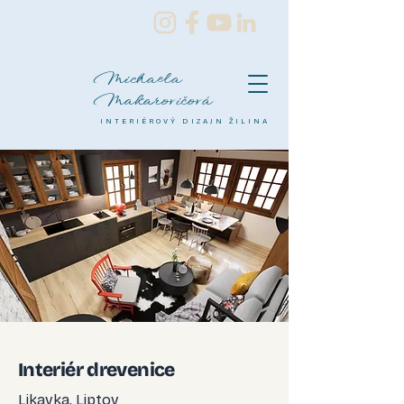
Michaela
Makarovičová
INTERIÉROVÝ DIZAJN ŽILINA
Interiér drevenice
Likavka, Liptov