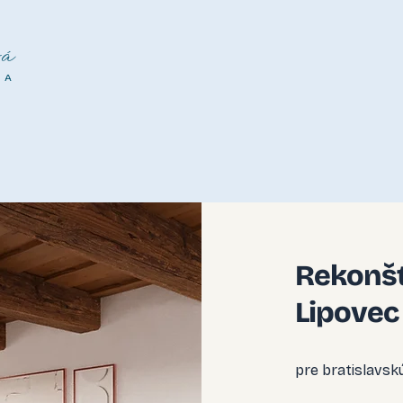
á
NA
Rekonšt
Lipovec
pre bratislavsk