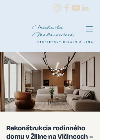
Michaela
Makarovičová
INTERIÉROVÝ DIZAJN ŽILINA
Rekonštrukcia rodinného
domu v Žiline na Vlčincoch –