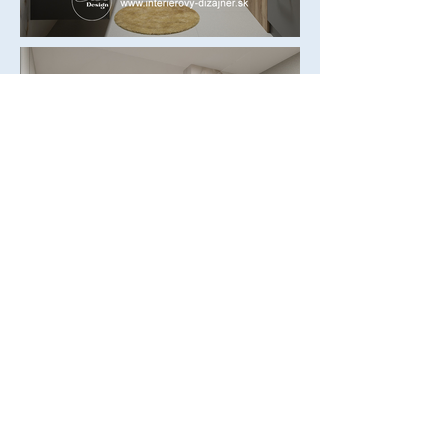
Michaela Makarovičová
interiérový dizajnér