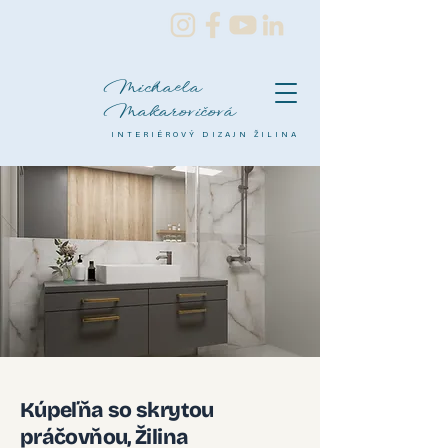
Michaela
Makarovičová
INTERIÉROVÝ DIZAJN ŽILINA
Kúpeľňa so skrytou
práčovňou, Žilina