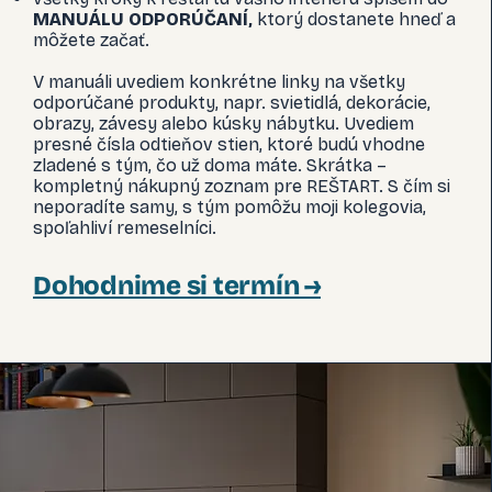
MANUÁLU ODPORÚČANÍ
,
ktorý dostanete hneď a
môžete začať.
V manuáli uvediem konkrétne linky na všetky
odporúčané produkty, napr. svietidlá, dekorácie,
obrazy, závesy alebo kúsky nábytku. Uvediem
presné čísla odtieňov stien, ktoré budú vhodne
zladené s tým, čo už doma máte. Skrátka –
kompletný nákupný zoznam pre REŠTART. S čím si
neporadíte samy, s tým pomôžu moji kolegovia,
spoľahliví remeselníci.
Dohodnime si termín →