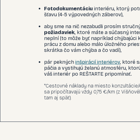
Fotodokumentáciu
interiéru, ktorý po
šťavu (4-5 výpovedných záberov),
aby sme na nič nezabudli prosím stručn
požiadaviek
, ktoré máte a súčasný inter
neplní (to môže byť napríklad chýbajúci 
prácu z domu alebo málo úložného priest
skrátka čo vám chýba a čo vadí),
pár pekných
inšpirácií interiérov
, ktoré 
páčia a vystihujú želanú atmosféru, ktor
váš interiér po REŠTARTE pripomínať.
*Cestovné náklady na miesto konzultácie/
sa pripočítavajú vždy: 0,75 €/km (z Višňovéh
tam aj späť).