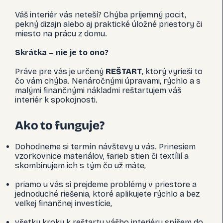
Váš interiér vás neteší? Chýba príjemný pocit,
pekný dizajn alebo aj praktické úložné priestory či
miesto na prácu z domu.
Skrátka – nie je to ono?
Práve pre vás je určený
REŠTART
, ktorý vyrieši to
čo vám chýba. Nenáročnými úpravami, rýchlo a s
malými finančnými nákladmi reštartujem váš
interiér k spokojnosti.
Ako to funguje?
Dohodneme si termín návštevy u vás. Prinesiem
vzorkovnice materiálov, farieb stien či textílií a
skombinujem ich s tým čo už máte,
priamo u vás si prejdeme problémy v priestore a
jednoduché riešenia, ktoré aplikujete rýchlo a bez
veľkej finančnej investície,
všetky kroky k reštartu vášho interiéru spíšem do