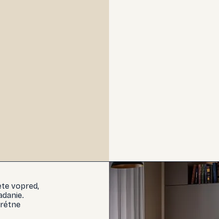
ete vopred,
adanie.
rétne