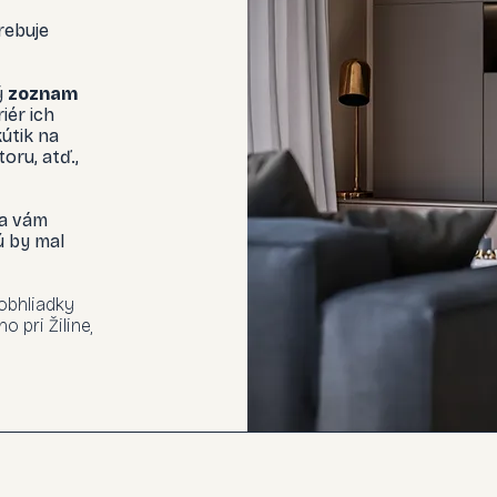
trebuje
ý
zoznam
iér ich
kútik na
oru, atď.,
sa vám
ú by mal
obhliadky
o pri Žiline,