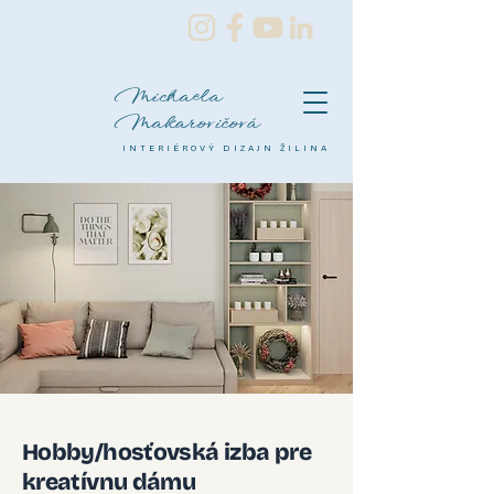
Michaela
Makarovičová
INTERIÉROVÝ DIZAJN ŽILINA
Hobby/hosťovská izba pre
kreatívnu dámu