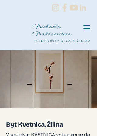
Michaela
Makarovičová
INTERIÉROVÝ DIZAJN ŽILINA
Byt Kvetnica, Žilina
V projekte KVETNICA vstupujeme do