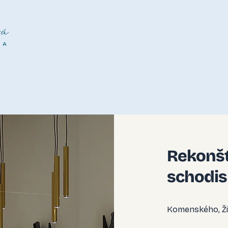
á
NA
Rekonšt
schodi
Komenského, Ži