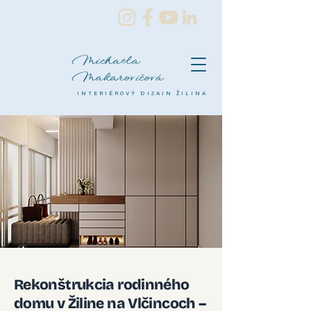
Michaela
Makarovičová
INTERIÉROVÝ DIZAJN ŽILINA
Rekonštrukcia rodinného
domu v Žiline na Vlčincoch –