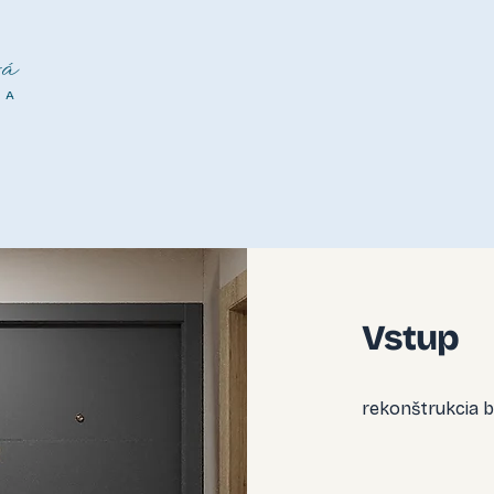
á
NA
Vstup
rekonštrukcia b