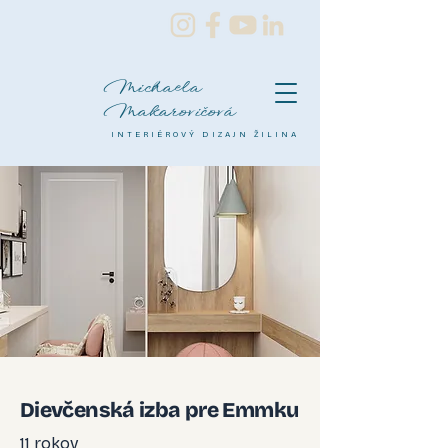
Michaela
Makarovičová
INTERIÉROVÝ DIZAJN ŽILINA
Dievčenská izba pre Emmku
11 rokov