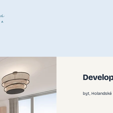
á
NA
Develop
byt, Holandské