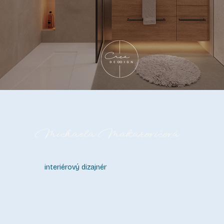
Michaela Makarovičová
interiérový dizajnér