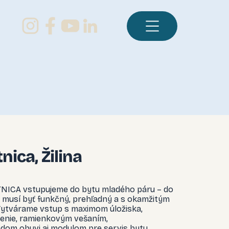
nica, Žilina
TNICA vstupujeme do bytu mladého páru – do
ý musí byť funkčný, prehľadný a s okamžitým
ytvárame vstup s maximom úložiska,
enie, ramienkovým vešaním,
dom obuvi aj modulom pre servis bytu.