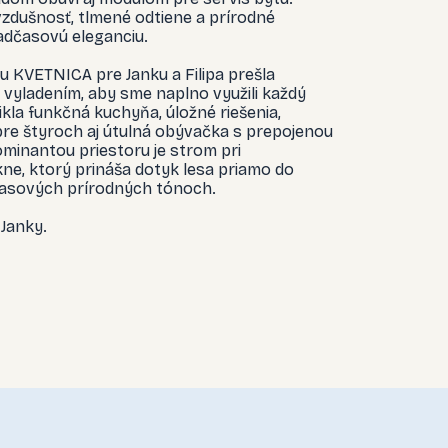
vzdušnosť, tlmené odtiene a prírodné
adčasovú eleganciu.
 KVETNICA pre Janku a Filipa prešla
vyladením, aby sme naplno využili každý
ikla funkčná kuchyňa, úložné riešenia,
pre štyroch aj útulná obývačka s prepojenou
minantou priestoru je strom pri
e, ktorý prináša dotyk lesa priamo do
časových prírodných tónoch.
a Janky.