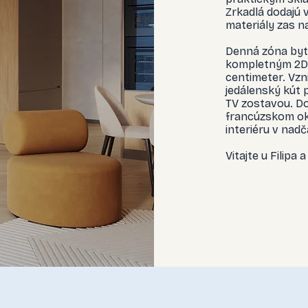
Zrkadlá dodajú 
materiály zas n
Denná zóna bytu
kompletným 2D 
centimeter. Vzn
jedálenský kút 
TV zostavou. Do
francúzskom okn
interiéru v nad
Vitajte u Filipa 