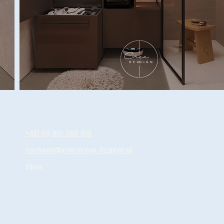
+421 (0) 910 369 813
michaela@interierovy-dizajner.sk
Žilina