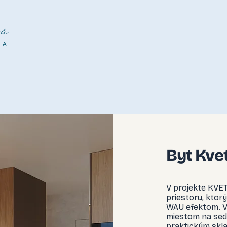
á
NA
Byt Kvet
V projekte KVE
priestoru, ktor
WAU efektom. V
miestom na sed
praktickým skla