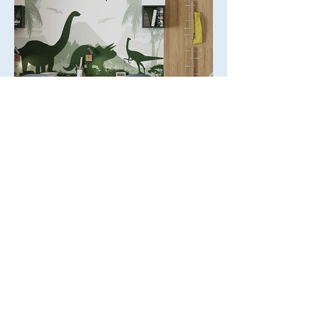
Michaela Makarovičová
interiérový dizajnér
+421 (0) 910 369 813
michaela@interierovy-dizajner.sk
Žilina