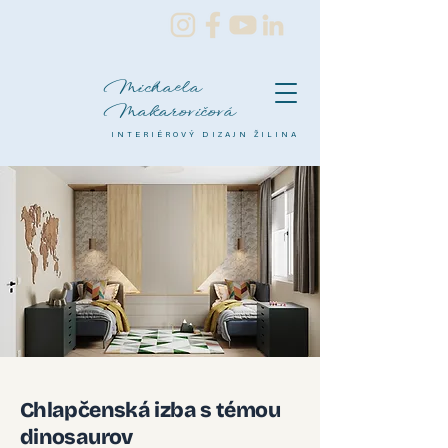
Michaela
Makarovičová
INTERIÉROVÝ DIZAJN ŽILINA
Chlapčenská izba s témou
dinosaurov