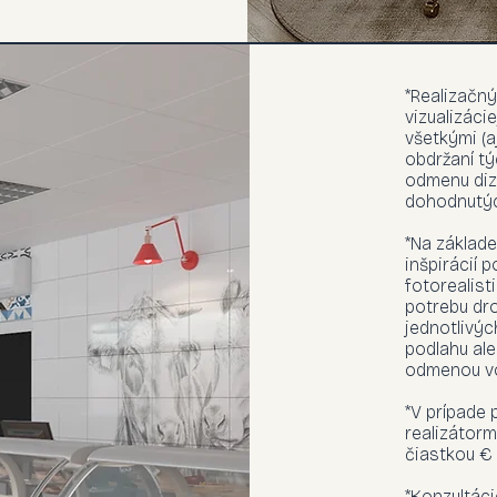
*Realizačný
vizualizáci
všetkými (aj
obdržaní tý
odmenu diz
dohodnutý
*Na základ
inšpirácií 
fotorealisti
potrebu dro
jednotlivýc
podlahu ale
odmenou vo
*V prípade 
realizátorm
čiastkou € 5
*Konzultác