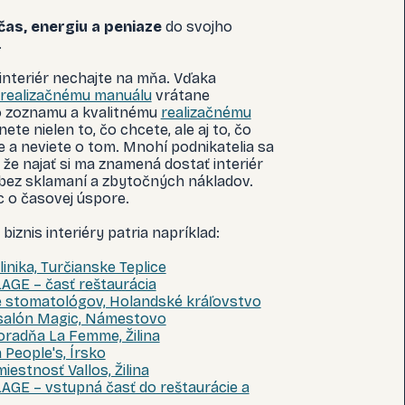
čas, energiu a peniaze
do svojho
.
 interiér nechajte na mňa. Vďaka
realizačnému manuálu
vrátane
 zoznamu a kvalitnému
realizačnému
ete nielen to, čo chcete, ale aj to, čo
e a neviete o tom. Mnohí podnikatelia sa
, že najať si ma znamená dostať interiér
 bez sklamaní a zbytočných nákladov.
 o časovej úspore.
biznis interiéry patria napríklad:
linika, Turčianske Teplice
AGE – časť reštaurácia
 stomatológov, Holandské kráľovstvo
salón Magic, Námestovo
oradňa La Femme, Žilina
 People's, Írsko
iestnosť Vallos, Žilina
AGE – vstupná časť do reštaurácie a