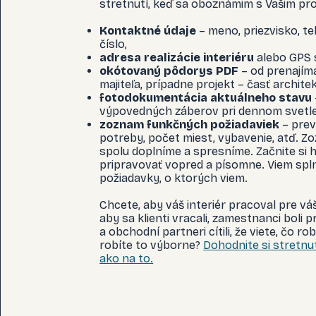
stretnutí, keď sa oboznámim s Vašim pr
Kontaktné údaje
– meno, priezvisko, t
číslo,
adresa realizácie interiéru
alebo GPS 
okótovaný pôdorys PDF
– od prenajím
majiteľa, prípadne projekt – časť archite
fotodokumentácia aktuálneho stavu
výpovedných záberov pri dennom svetle
zoznam funkčných požiadaviek
– pre
potreby, počet miest, vybavenie, atď. Z
spolu doplníme a spresníme. Začnite si 
pripravovať vopred a písomne. Viem splni
požiadavky, o ktorých viem.
Chcete, aby váš interiér pracoval pre váš
aby sa klienti vracali, zamestnanci boli p
a obchodní partneri cítili, že viete, čo rob
robíte to výborne?
Dohodnite si stretnut
ako na to.