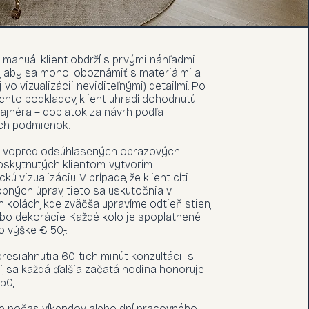
 manuál klient obdrží s prvými náhľadmi
e, aby sa mohol oboznámiť s materiálmi a
 vo vizualizácii neviditeľnými) detailmi. Po
chto podkladov, klient uhradí dohodnutú
ajnéra – doplatok za návrh podľa
ch podmienok.
e vopred odsúhlasených obrazových
poskytnutých klientom, vytvorím
ckú vizualizáciu. V prípade, že klient cíti
bných úprav, tieto sa uskutočnia v
h kolách, kde zväčša upravíme odtieň stien,
bo dekorácie. Každé kolo je spoplatnené
 výške € 50,-.
presiahnutia 60-tich minút konzultácii s
i, sa každá ďalšia začatá hodina honoruje
0,-.
ie počas víkendov alebo dní pracovného