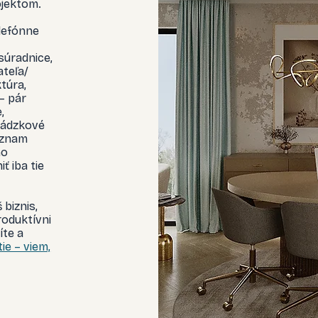
ojektom.
elefónne
súradnice,
ateľa/
ktúra,
– pár
,
vádzkové
oznam
ho
ť iba tie
 biznis,
roduktívni
íte a
ie – viem,