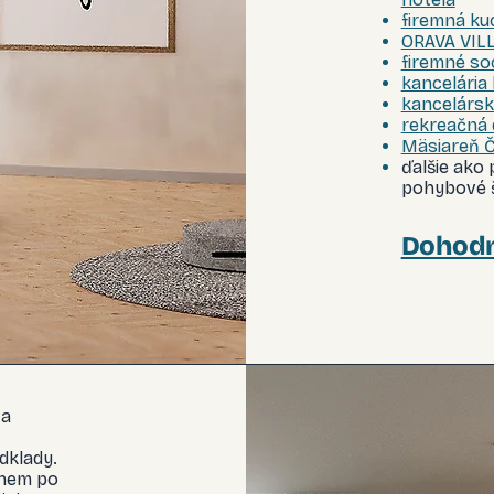
firemná kuc
ORAVA VILL
firemné so
kancelária
kancelárske
rekreačná 
Mäsiareň Či
ďalšie ako
pohybové š
Dohodn
 a
dklady.
tnem po