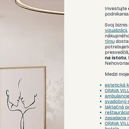
Investujte
podnikania
Svoj biznis
vizualizácii
,
nákupného
tímu
dostan
potrebujet
presvedčili
na istotu
,
Nehovoriac
Medzi moje 
estetická k
ORAVA VILL
ambulancie
svadobný 
laktačná p
reštaurácia
zasadacia m
ORAVA VILL
hotela