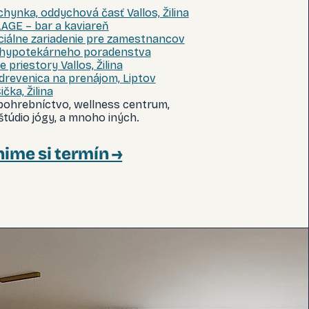
hynka, oddychová časť Vallos, Žilina
AGE – bar a kaviareň
ciálne zariadenie pre zamestnancov
 hypotekárneho poradenstva
 priestory Vallos, Žilina
drevenica na prenájom, Liptov
čka, Žilina
 pohrebníctvo, wellness centrum,
túdio jógy, a mnoho iných.
ime si termín →