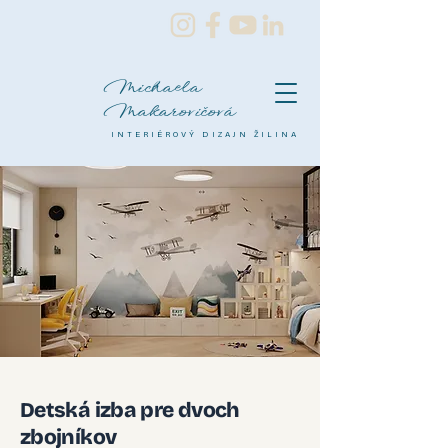
Michaela
Makarovičová
INTERIÉROVÝ DIZAJN ŽILINA
Detská izba pre dvoch
zbojníkov