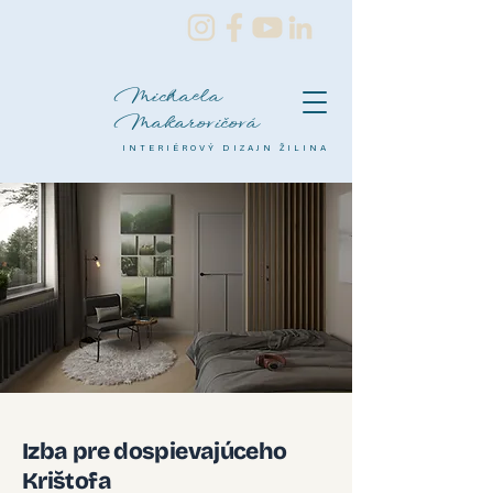
Michaela
Makarovičová
INTERIÉROVÝ DIZAJN ŽILINA
Izba pre dospievajúceho
Krištofa