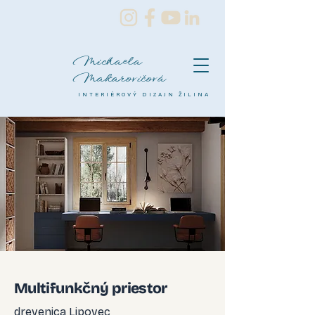
Michaela
Makarovičová
INTERIÉROVÝ DIZAJN ŽILINA
Multifunkčný priestor
drevenica Lipovec