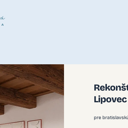
á
NA
Rekonšt
Lipovec
pre bratislavsk