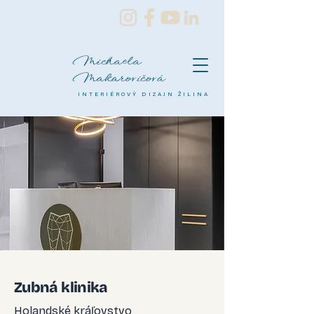
Michaela
Makarovičová
INTERIÉROVÝ DIZAJN ŽILINA
Zubná klinika
Holandské kráľovstvo