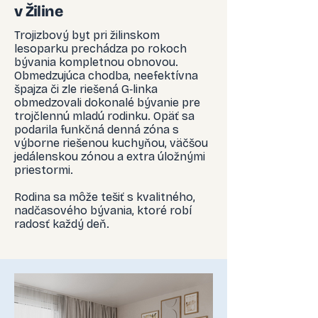
v Žiline
Trojizbový byt pri žilinskom
lesoparku prechádza po rokoch
bývania kompletnou obnovou.
Obmedzujúca chodba, neefektívna
špajza či zle riešená G‑linka
obmedzovali dokonalé bývanie pre
trojčlennú mladú rodinku. Opäť sa
podarila funkčná denná zóna s
výborne riešenou kuchyňou, väčšou
jedálenskou zónou a extra úložnými
priestormi.
Rodina sa môže tešiť s kvalitného,
nadčasového bývania, ktoré robí
radosť každý deň.