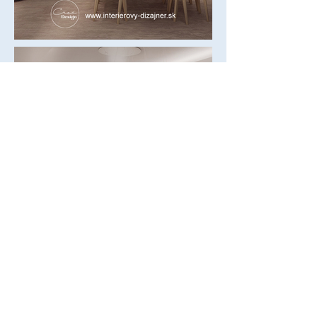
Michaela Makarovičová
interiérový dizajnér