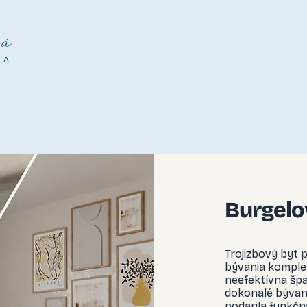
á
NA
Burgelo
Trojizbový byt 
bývania komple
neefektívna špaj
dokonalé bývani
podarila funkč