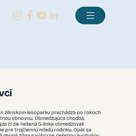
vci
pri žilinskom lesoparku prechádza po rokoch
tnou obnovou. Obmedzujúca chodba,
za či zle riešená G‑linka obmedzovali
e pre trojčlennú mladú rodinku. Opäť sa
ná denná zóna s výborne riešenou kuchyňou,