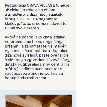
Reštaurácia ORAVA VILLAGE funguje
už niekoľko rokov, no chýba
atmosféra a dizajnový zážitok
,
ktorý je v HORECA segmente
kľúčový. To, čo si doma nedovolíte,
tu má svoje miesto.
Aktuálne pôsobí ako čistá jedáleň,
no premeníme ho na originálny,
príjemný a zapamätateľný interiér.
Vymeníme časť mobiliáru, doplníme
dizajnové svietidlá, pastelové farby,
šedé tóny a vytvoríme kávové zóny,
detský kútik aj elegantný centrálny
stôl. Výsledkom bude priestor s
nadčasovou atmosférou, kde sa
hostia budú radi vracať.