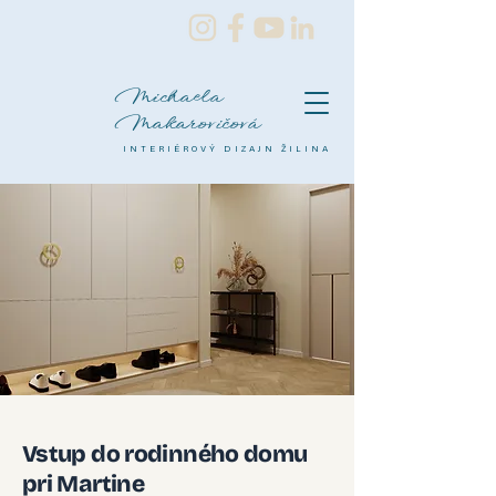
Michaela
Makarovičová
INTERIÉROVÝ DIZAJN ŽILINA
Vstup do rodinného domu
pri Martine